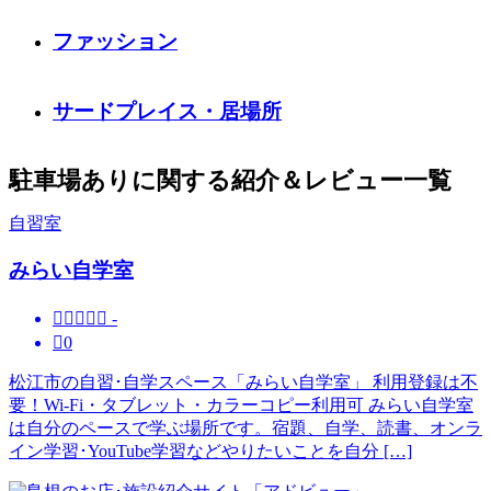
ファッション
サードプレイス・居場所
駐車場ありに関する紹介＆レビュー一覧
自習室
みらい自学室





-

0
松江市の自習･自学スペース「みらい自学室」 利用登録は不
要！Wi-Fi・タブレット・カラーコピー利用可 みらい自学室
は自分のペースで学ぶ場所です。宿題、自学、読書、オンラ
イン学習･YouTube学習などやりたいことを自分 […]