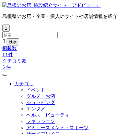
島根県のお店・企業・個人のサイトや店舗情報を紹介


掲載数
13
件
クチコミ数
5
件
カテゴリ
イベント
グルメ・お酒
ショッピング
エンタメ
ヘルス・ビューティ
ファッション
アミューズメント・スポーツ
サードプレイス