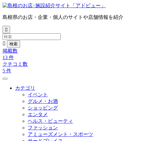
島根県のお店・企業・個人のサイトや店舗情報を紹介


掲載数
13
件
クチコミ数
5
件
カテゴリ
イベント
グルメ・お酒
ショッピング
エンタメ
ヘルス・ビューティ
ファッション
アミューズメント・スポーツ
サードプレイス