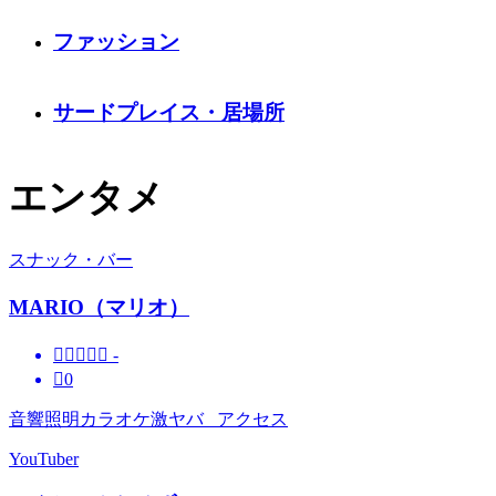
ファッション
サードプレイス・居場所
エンタメ
スナック・バー
MARIO（マリオ）





-

0
音響照明カラオケ激ヤバ アクセス
YouTuber