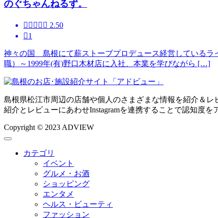
のぐちゃんねるず。





2.50

1
神々の国 島根にて薪ストーブプロデュース経営しているラ
職）～1999年(有)野口木材店に入社、本業を学びながら […]
島根県松江市周辺の店舗や個人のさまざまな情報を紹介＆レ
紹介とレビューにあわせInstagramを連携することで認知度
Copyright © 2023 ADVIEW
カテゴリ
イベント
グルメ・お酒
ショッピング
エンタメ
ヘルス・ビューティ
ファッション