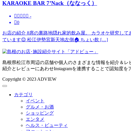
KARAOKE BAR 7’Nack（ななっく）





-

0
お店の紹介 8席の裏路地隠れ家的飲み屋。 カラオケ研究して
ています😌 松江伊勢宮新天地左側🏠️ ちょい飲 […]
島根県松江市周辺の店舗や個人のさまざまな情報を紹介＆レ
紹介とレビューにあわせInstagramを連携することで認知度
Copyright © 2023 ADVIEW
カテゴリ
イベント
グルメ・お酒
ショッピング
エンタメ
ヘルス・ビューティ