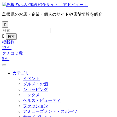
島根県のお店・企業・個人のサイトや店舗情報を紹介


掲載数
13
件
クチコミ数
5
件
カテゴリ
イベント
グルメ・お酒
ショッピング
エンタメ
ヘルス・ビューティ
ファッション
アミューズメント・スポーツ
サードプレイス