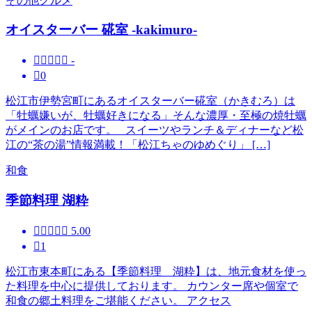
その他グルメ
オイスターバー 硴室 -kakimuro-





-

0
松江市伊勢宮町にあるオイスターバー硴室（かきむろ）は
「牡蠣嫌いが、牡蠣好きになる」そんな濃厚・至極の焼牡蠣
がメインのお店です。 スイーツやランチ＆ディナーなど松
江の“茶の湯”情報満載！「松江ちゃのゆめぐり」 […]
和食
季節料理 湖粋





5.00

1
松江市東本町にある【季節料理 湖粋】は、地元食材を使っ
た料理を中心に提供しております。 カウンター席や個室で
和食の郷土料理をご堪能ください。 アクセス