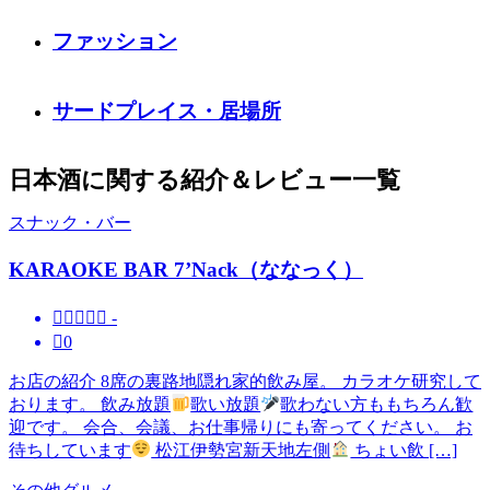
ファッション
サードプレイス・居場所
日本酒に関する紹介＆レビュー一覧
スナック・バー
KARAOKE BAR 7’Nack（ななっく）





-

0
お店の紹介 8席の裏路地隠れ家的飲み屋。 カラオケ研究して
おります。 飲み放題
歌い放題
歌わない方ももちろん歓
迎です。 会合、会議、お仕事帰りにも寄ってください。 お
待ちしています
松江伊勢宮新天地左側
ちょい飲 […]