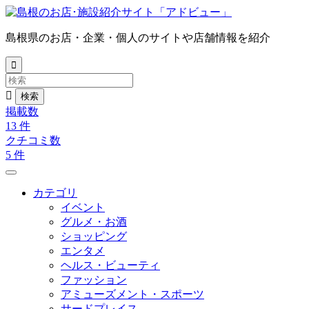
島根県のお店・企業・個人のサイトや店舗情報を紹介


掲載数
13
件
クチコミ数
5
件
カテゴリ
イベント
グルメ・お酒
ショッピング
エンタメ
ヘルス・ビューティ
ファッション
アミューズメント・スポーツ
サードプレイス