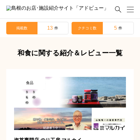

13
5
掲載数
クチコミ数
件
件
和食に関する紹介＆レビュー一覧
食品