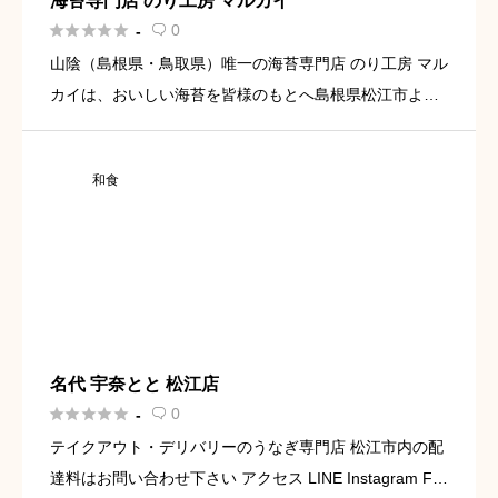
海苔専門店 のり工房 マルカイ





0
-

山陰（島根県・鳥取県）唯一の海苔専門店 のり工房 マル
カイは、おいしい海苔を皆様のもとへ島根県松江市より
お届けします。島根県産の高級岩のり十六島海苔（うっ
ぷるいのり）をはじめ国内から厳選した海苔を使用した
和食
味付のり、焼のり […]
名代 宇奈とと 松江店





0
-

テイクアウト・デリバリーのうなぎ専門店 松江市内の配
達料はお問い合わせ下さい アクセス LINE Instagram Fa