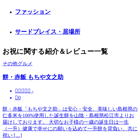
ファッション
サードプレイス・居場所
お祝に関する紹介＆レビュー一覧
その他グルメ
餅・赤飯 もちや文之助





-

0
餅・赤飯「もちや文之助」は安心・安全、美味しい島根県の
仁多米を100%使用した誕生餅を山陰・島根県松江市よりお
届けしております。 大切なお子様の一歳の誕生日は一生
（一升）健康で幸せにの願いを込めて一升餅を背負い、共に
祝い […]