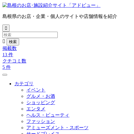
島根県のお店・企業・個人のサイトや店舗情報を紹介


掲載数
13
件
クチコミ数
5
件
カテゴリ
イベント
グルメ・お酒
ショッピング
エンタメ
ヘルス・ビューティ
ファッション
アミューズメント・スポーツ
サードプレイス