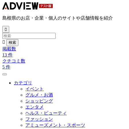
島根県のお店・企業・個人のサイトや店舗情報を紹介


掲載数
13
件
クチコミ数
5
件
カテゴリ
イベント
グルメ・お酒
ショッピング
エンタメ
ヘルス・ビューティ
ファッション
アミューズメント・スポーツ