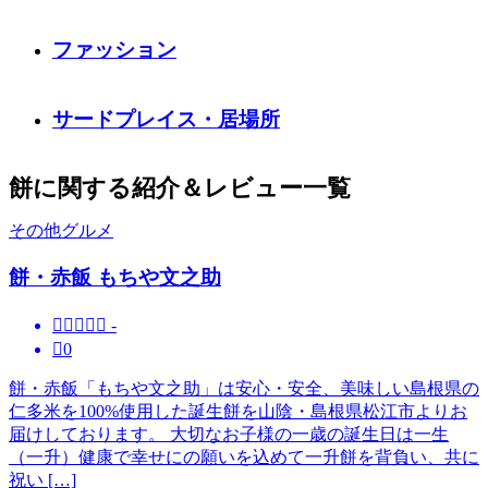
ファッション
サードプレイス・居場所
餅に関する紹介＆レビュー一覧
その他グルメ
餅・赤飯 もちや文之助





-

0
餅・赤飯「もちや文之助」は安心・安全、美味しい島根県の
仁多米を100%使用した誕生餅を山陰・島根県松江市よりお
届けしております。 大切なお子様の一歳の誕生日は一生
（一升）健康で幸せにの願いを込めて一升餅を背負い、共に
祝い […]